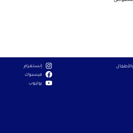
حف
إنستغرام
الأطفال
فيسبوك
يوتيوب
بالأطراف الثالثة
وى من مواقع إلكترونية تابعة لجهات خارجية، مثل
إلى إزالة بعض الوظائف من الموقع الإلكتروني.