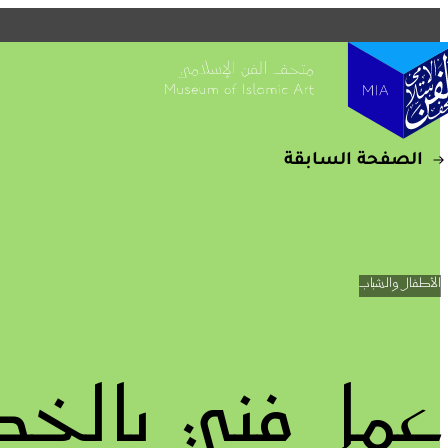
التفاصيل
متاحف قطر على الخريطة
استكشف متاحفنا، ومعارضنا، ومساحاتنا الإبداعية، المنتشرة ف
وتعرف على كل جديد. خطط لزيارتك الآن أو ابحث عن أحد المر
الخريطة.
الصفحة السابقة
المتاحف وصالات العرض والمراكز الإبداعية
الفن العام
المواقع الأثرية
الأطفال والشباب
عمل فني بالخط