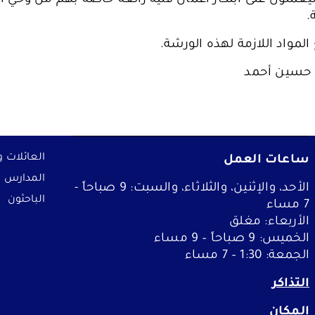
.
لمواد اللازمة لهذه الورشة.
 حسين أحمد
الفعاليات
خطط لزيارة المت
ساعات العمل
العائلات و
التعلم
المدارس
الأحد، والإثنين، والثلاثاء، والسبت: 9 صباحاً -
الباحثون
7 مساء
من نحن
الأربعاء: مغلق
الخميس: 9 صباحاً – 9 مساء
الجمعة: 1:30 – 7 مساء
ملفات تعريف الارتباط الخاصة 
التذاكر
نه لا يمكنك
تتيح لنا هذه الملفات تضمين محت
المكان
يوتيوب وفيمو. وقد يؤدي تعطيلها 