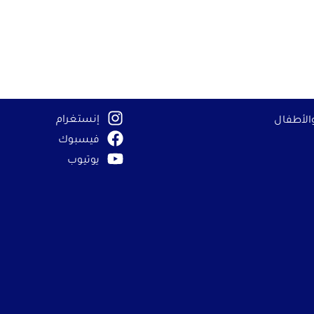
إنستغرام
الأطفال
حف
فيسبوك
يوتيوب
بالأطراف الثالثة
وى من مواقع إلكترونية تابعة لجهات خارجية، مثل