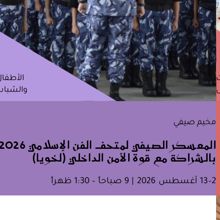
ت
الأطفال
والشباب
مخيم صيفي
المعسكر الصيفي لمتحف الفن الإسلامي 026
بالشراكة مع قوة الأمن الداخلي (لخويا)
2–13 أغسطس 2026 | 9 صباحاً – 1:30 ظهراً