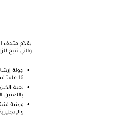
يقدّم متحف ا
والتي تتيح للز
16 عاماً فما فوق – باللغةالإنجليزية.
باللغتين ال
والإنجليزية