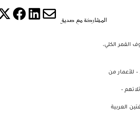
المشاركة مع صديق
شارك ه
شا
شارك هذه 
شارك
 القمر الكلي،
ف والعلوم والتكنولوجيا: الساعة 3 مساء – للأعمار من
وق مع عائلاتهم –
 فما فوق – باللغتين العربية