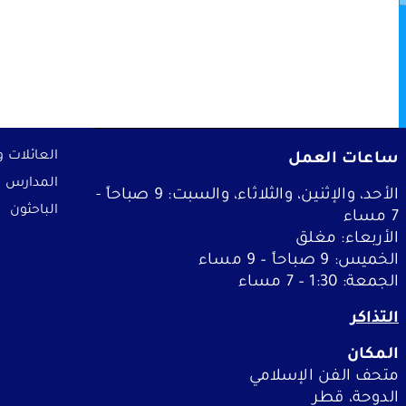
الفعاليات
ساعات العمل
العائلات و
خطط لزيارة المت
المدارس
الأحد، والإثنين، والثلاثاء، والسبت: 9 صباحاً -
الباحثون
7 مساء
التعلم
الأربعاء: مغلق
الخميس: 9 صباحاً – 9 مساء
من نحن
الجمعة: 1:30 – 7 مساء
التذاكر
ملفات تعريف الارتباط الخاصة 
المكان
متحف الفن الإسلامي
نه لا يمكنك
تتيح لنا هذه الملفات تضمين محت
الدوحة، قطر