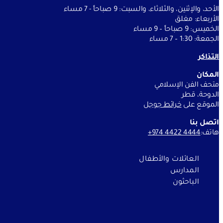
الأحد، والإثنين، والثلاثاء، والسبت: 9 صباحاً - 7 مساء
الأربعاء: مغلق
الخميس: 9 صباحاً – 9 مساء
الجمعة: 1:30 – 7 مساء
التذاكر
المكان
متحف الفن الإسلامي
الدوحة، قطر
الموقع على
خرائط جوج
ل
اتصل بنا
هاتف:
+974 4422 4444
العائلات والأطفال
المدارس
الباحثون