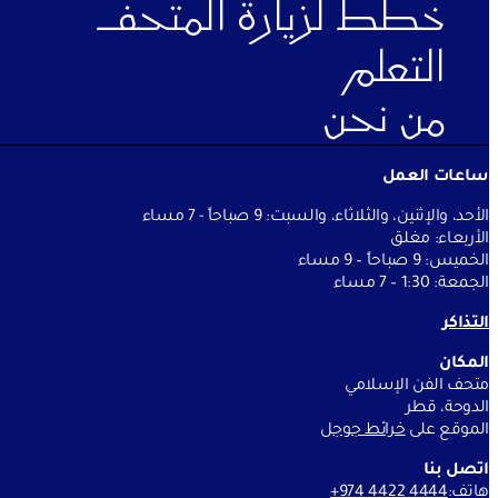
خطط لزيارة المتحف
التعلم
من نحن
ساعات العمل
الأحد، والإثنين، والثلاثاء، والسبت: 9 صباحاً - 7 مساء
الأربعاء: مغلق
الخميس: 9 صباحاً – 9 مساء
الجمعة: 1:30 – 7 مساء
التذاكر
المكان
متحف الفن الإسلامي
الدوحة، قطر
الموقع على
خرائط جوج
ل
اتصل بنا
هاتف:
+974 4422 4444