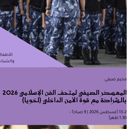
الأطفا
والشباب
مخيم صيفي
المعسكر الصيفي لمتحف الفن الإسلامي 2026
بالشراكة مع قوة الأمن الداخلي (لخويا)
2–13 أغسطس 2026 | 9 صباحاً –
1:30 ظهراً