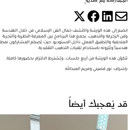
المشاركة مع صديق
شارك هذه الصفحة عل
شارك هذه الصفح
شارك هذه الصفحة عبرالب
شارك هذه الصفحة
انضم إلى هذه الورشة واكتشف جمال الفن الإسلامي من خلال الهندسة
وفن الزخرفة والتذهيب. يجمع هذا البرنامج بين المعرفة النظرية والتجربة
المتحفية والتطبيق العملي داخل الاستوديو، حيث يُصمّم المشاركون نمطاً
هندسياً ويُثرونه باستخدام تقنيات التذهيب التقليدية.
تتكوّن هذه الورشة من أربع جلسات، ويُشترط الالتزام بحضورها كاملة.
بإشراف: نور قصيني ومريم العبدالله
قد يُعجبك أيضاً