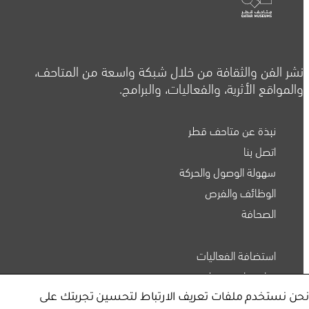
نشر الفن والثقافة من خلال شبكة واسعة من المتاحف،
والمواقع الأثرية، والفعاليات، والبرامج.
نبذة عن متاحف قطر
اتصل بنا
سهولة الوصول والحركة
الوظائف والفرص
الصحافة
استضافة الفعاليات
متاحف قطر على الخريطة
رعاة متاحف قطر
المتجر الإلكتروني
نحن نستخدم ملفات تعريف الارتباط لتحسين تجربتك على
استكشف متاحفنا، ومعارضنا، ومساحاتنا الإبداعية، المنتشرة