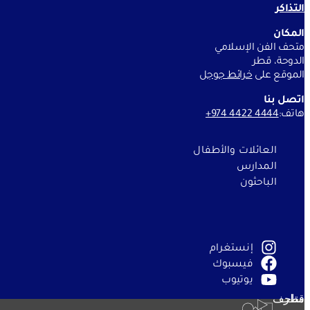
التذاكر
المكان
متحف الفن الإسلامي
الدوحة، قطر
الموقع على
خرائط جوج
ل
اتصل بنا
هاتف:
+974 4422 4444
العائلات والأطفال
المدارس
الباحثون
إنستغرام
فيسبوك
يوتيوب
متاحف قطر