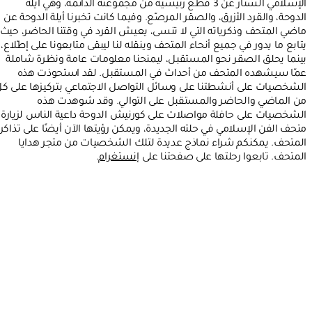
الإسلامي الستار عن 3 قطع رئيسية من مجموعته الدائمة، وهي أيلة
الدوحة، والقرد الأزرق، والصقر المرصّع. وفيما كانت تخبرنا أيلة الدوحة عن
ماضي المتحف وذكرياته التي لا تنسى، يعيش القرد في وقتنا الحاضر، حيث
يتابع ما يدور في جميع أنحاء المتحف وينقله لنا ليبقى متابعونا على إطّلاع،
بينما يحلق الصقر نحو المستقبل، ليمنحنا معلومات عامة ونظرة شاملة
عمّا سيشهده المتحف من أحداث في المستقبل. لقد استحوذت هذه
الشخصيات على أنشطتنا على وسائل التواصل الاجتماعي بتركيزها على ك
من الماضي والحاضر والمستقبل على التوالي. وقد شوهدت هذه
الشخصيات على حافلة مواصلات على كورنيش الدوحة داعية الناس لزيارة
متحف الفن الإسلامي في حلته الجديدة، ويمكن رؤيتها الآن أيضًا على تذاكر
المتحف. يمكنكم شراء نماذج عديدة لتلك الشخصيات من متجر هدايا
المتحف. تابعوا رحلتها على صفحتنا على
إنستغرام
.