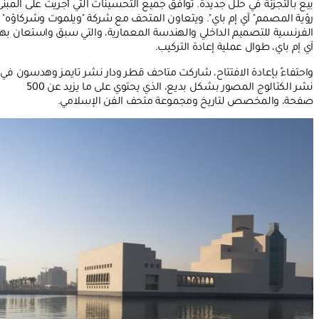
بيع بالتجزئة في حلل جديدة. توافق جميع التحسينات التي أُجريت على المبنى
رؤية المصمم" آي إم باي". ويتعاون المتحف مع شركة "ويلموت وشركاؤه"
الفرنسية للتصميم الداخلي والهندسة المعمارية، والتي سبق واستعان بها
آي إم باي، طوال عملية إعادة التركيب.
واحتفاءً بإعادة الافتتاح، شاركت متاحف قطر ودار نشر تايمز وهدسون في
نشر الكتالوج المصور بشكل بديع، الذي يحتوي على ما يزيد عن 500
صفحة، والمخصص لتاريخ ومجموعة متحف الفن الإسلامي.