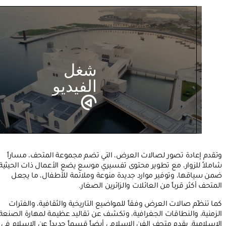
شغل
الفيديو
وتقدم إعادة تصور لصالات العرض، التي تضم مجموعة المتحف، مساراً
شاملاً للزوار، مع تطوير محتوى تفسيري موسع يضع الأعمال ذات الحيثية
ضمن سياقها، وتوفير موارد جديدة منوعة وملائمة للأطفال، ما يجعل
المتحف أكثر قرباً من العائلات والزائرين الصغار.
كما تنظّم صالات العرض وفقاً للمواضيع التاريخية والثقافية، والفترات
الزمنية، والنطاقات الجغرافية، وتكشف عن تقاليد عظيمة لمهارة الصنعة
الإسلامية. يقدم متحف الفن الإسلامي أيضاً قسماً جديداً عن الإسلام في