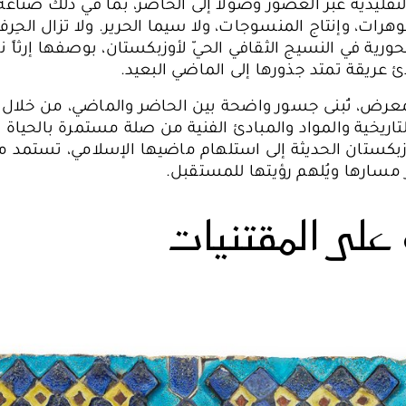
التقليدية عبر العصور وصولاً إلى الحاضر، بما في ذلك صناعة
وهرات، وإنتاج المنسوجات، ولا سيما الحرير. ولا تزال الحِرف
ورية في النسيج الثقافي الحيّ لأوزبكستان، بوصفها إرثاً ن
 عريقة تمتد جذورها إلى الماضي البعيد.
معرض، تُبنى جسور واضحة بين الحاضر والماضي، من خلال إب
ريخية والمواد والمبادئ الفنية من صلة مستمرة بالحياة 
بكستان الحديثة إلى استلهام ماضيها الإسلامي، تستمد من
ير مسارها ويُلهم رؤيتها للمستقبل.
على المقتنيات