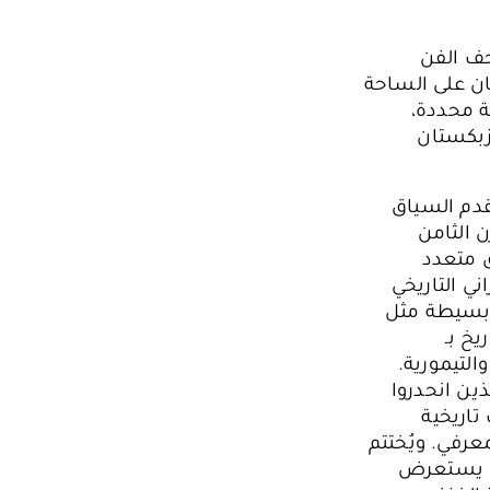
حف الفن
ان على الساحة
ة محددة،
زبكستان
قدم السياق
 الثامن
ق متعدد
ني التاريخي
ء بسيطة مثل
يخ بـ
التيمورية.
ذين انحدروا
اريخية
عرفي. ويُختتم
يث يستعرض