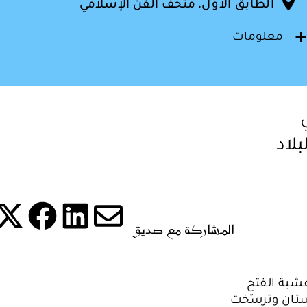
الطابق الأول، متحف الفن الإسلامي
معلومات
لاد
المشاركة مع صديق
شارك ه
شا
شارك هذه 
شارك
شية الفتح
كستان وترسّخت