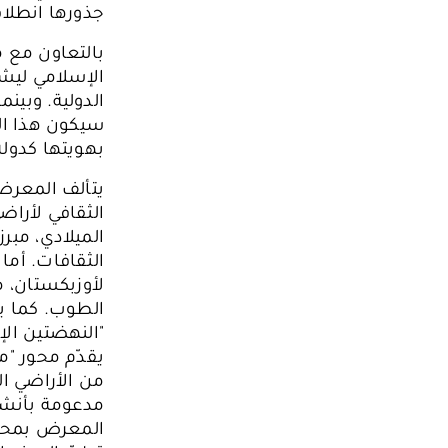
جذورها انطلاق
بالتعاون مع 
الإسلامي ليشك
الدولية. وبين
سيكون هذا الم
بهويتها كدولة
يتألف المعرض 
الثقافي لأراض
الميلادي، مبر
الثقافات. أما 
لأوزبكستان، م
الطوب. كما يق
"النهضتين الإ
يقدّم محور "مع
من الأراضي ا
مدعومة بأنشطة
المعرض بمحور 