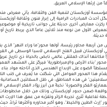
اً من إرثها الإسلامي العريق.
مؤسسة أوزبكستان لتنمية الفن والثقافة، يأتي معرض مت
ّل أحدث المبادرات الرامية إلى إبراز فنون وثقافة أوزبكست
ما ركزت معارض أخرى حديثة على جوانب تاريخية أو موضوعي
عرض الأول من نوعه منذ ثلاثين عاماً الذي يربط تاريخ أو
 حديثة.
من أربعة محاور رئيسة، أولها محور"ما وراء النهر" الذي ي
ي أوزبكستان قبيل الفتح الإسلامي لآسيا الوسطى في القرن
زاً مكانتها آنذاك كملتقى عالمي نابض بالحياة ذي تاريخ عري
محور "بناء الأرض والإمبراطورية" فيركّز على المشهد العمرا
سلطاً الضوء على الإبداع الهندسي الذي أتاحته مواد بنا
دّم هذا المحور العوامل التي شكّلت ما يُعرف في كتب التار
سلاميتين" في هذه المناطق: في ظل السلالتين السامانية و
ماريّو الفكر والصورة" نخبةً من أبرز روّاد الفكر الإسلامي ال
لواقعة ضمن حدود أوزبكستان، وذلك من خلال مخطوطات ت
 تفاعلية تُثري تجربة الزائر وتقرّبه من عمق هذا الإرث الم
"إرث الطين والخيط"، وهو أكبر محاوره وأكثرها ثراءً، ح