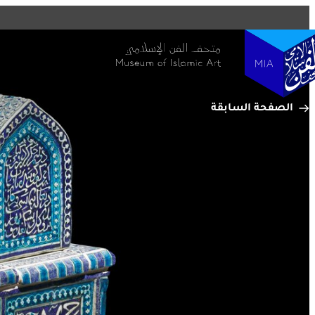
التفاصيل
متاحف قطر على الخريطة
استكشف متاحفنا، ومعارضنا، ومساحاتنا الإبداعية، المنتشرة ف
وتعرف على كل جديد. خطط لزيارتك الآن أو ابحث عن أحد المر
الخريطة.
الصفحة السابقة
المتاحف وصالات العرض والمراكز الإبداعية
الفن العام
المواقع الأثرية