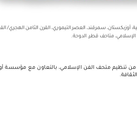
أوزبكستان، سمرقند، العصر التيموري، القرن الثامن الهجري/ القر
ن تنظيم متحف الفن الإسلامي، بالتعاون مع مؤسسة أو
لثقافة.