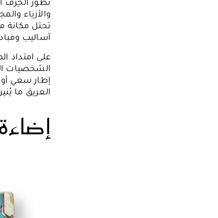
تطوّر الحِرف 
والأزياء والمج
تحتل مكانة مح
أساليب ومبادئ
على امتداد ال
الشخصيات التا
إطار سعي أوز
العريق ما يُن
إضاءة 