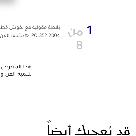
1
من
بلاطة مقولبة مع نقوش خطية، 
PO.352.2004. © متحف الفن الإسلامي، متاحف قطر، الدوحة.
8
هذا المعرض م
لتنمية الفن وا
قد يُعجبك أيضاً