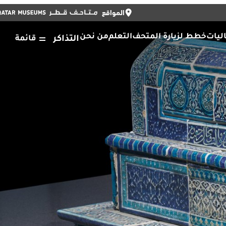
المواقع
أغلق
التذاكر
أغلق
ENGLISH
ليات
خطط لزيارة المتحف
التعلم
من نحن
التذاكر
قائمة