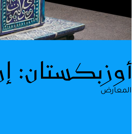
أوزبكستان: إر
المعارض