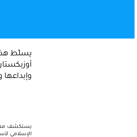
يسلّط هذا
أوزبكستان
وإبداعها و
يستكشف معرض 
الإسلامي لآسي