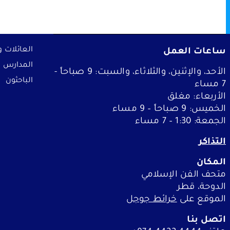
الفعاليات
ساعات العمل
العائلات و
خطط لزيارة المت
المدارس
الأحد، والإثنين، والثلاثاء، والسبت: 9 صباحاً -
الباحثون
7 مساء
التعلم
الأربعاء: مغلق
الخميس: 9 صباحاً – 9 مساء
من نحن
الجمعة: 1:30 – 7 مساء
التذاكر
ملفات تعريف الارتباط الخاصة 
المكان
متحف الفن الإسلامي
نه لا يمكنك
تتيح لنا هذه الملفات تضمين محت
الدوحة، قطر
يوتيوب وفيمو. وقد يؤدي تعطيلها 
الموقع على
خرائط جوج
ل
المتجر الإلكتروني
اتصل بنا
نبذة عن متاحف قطر
ملفات تعريف الارتباط الإعلاني