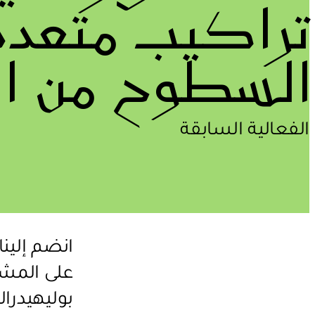
تراكيب متعدد
السطوح من ال
الفعالية السابقة
انضم إلينا
على المشا
بوليهيدرا