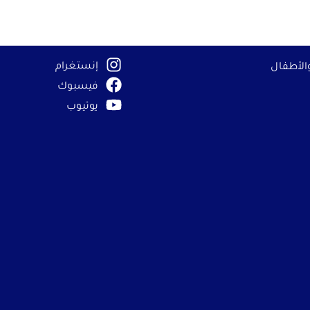
إنستغرام
الأطفال
حف
فيسبوك
يوتيوب
بالأطراف الثالثة
وى من مواقع إلكترونية تابعة لجهات خارجية، مثل
إلى إزالة بعض الوظائف من الموقع الإلكتروني.
ة